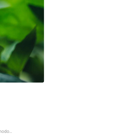
odo...