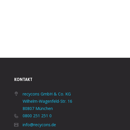
KONTAKT
recycons GmbH & Co. KG
Wilhelm-Wagenfeld-Str. 16
80807 München
0800 251 251 0
info@recycons.de