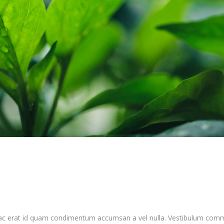
 ac erat id quam condimentum accumsan a vel nulla. Vestibulum comm