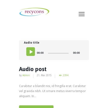
Audio title
00:00
00:00
Audio post
by
Admin
21. Mai 2015
2394
Curabitur a blandit nisi, id fringilla erat. Curabitur
vel gravida nibh. Ut ornare metus viverra tempor
aliquam. In...