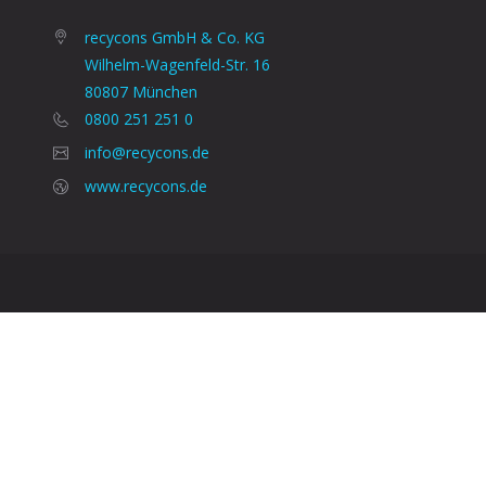
recycons GmbH & Co. KG
Wilhelm-Wagenfeld-Str. 16
80807 München
0800 251 251 0
info@recycons.de
www.recycons.de